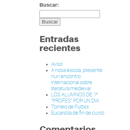
Buscar:
Entradas
recientes
Aviso
A nosa escola, presente
nun encontro
internacional sobre
literatura medieval
LOS ALUMNOS DE 1º
“PROFES” POR UN DIA
Torneo de Fútbol
Eucaristía de fin de curso
Comentarios