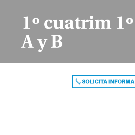
1º cuatrim 1
A y B
SOLICITA INFORM