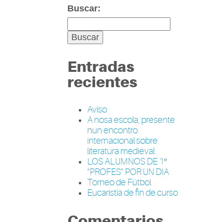
Buscar:
Entradas
recientes
Aviso
A nosa escola, presente
nun encontro
internacional sobre
literatura medieval
LOS ALUMNOS DE 1º
“PROFES” POR UN DIA
Torneo de Fútbol
Eucaristía de fin de curso
Comentarios