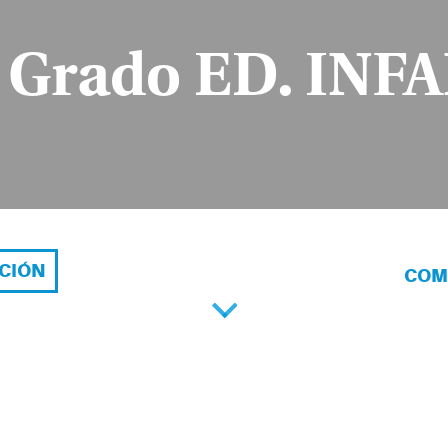
º Grado ED. INF
ACIÓN
COM