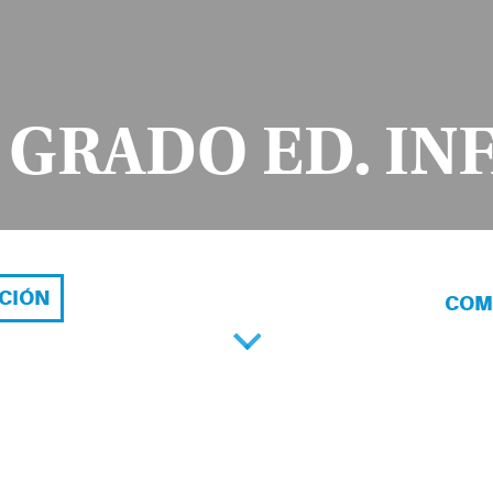
º GRADO ED. IN
ACIÓN
COM