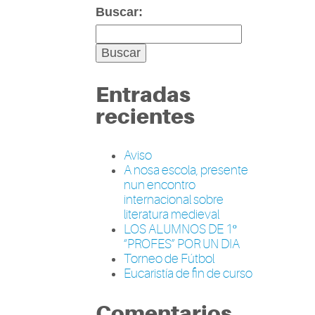
Buscar:
Entradas
recientes
Aviso
A nosa escola, presente
nun encontro
internacional sobre
literatura medieval
LOS ALUMNOS DE 1º
“PROFES” POR UN DIA
Torneo de Fútbol
Eucaristía de fin de curso
Comentarios