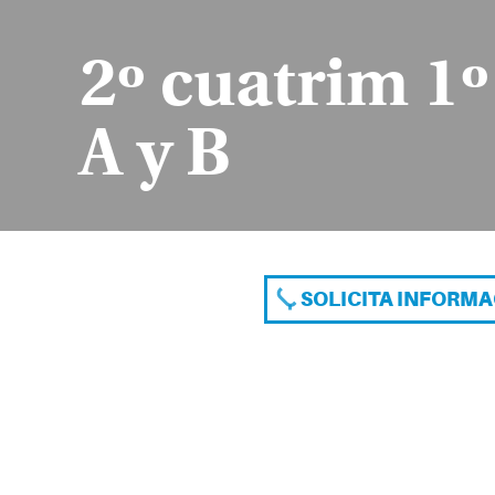
2º cuatrim 1
A y B
SOLICITA INFORM