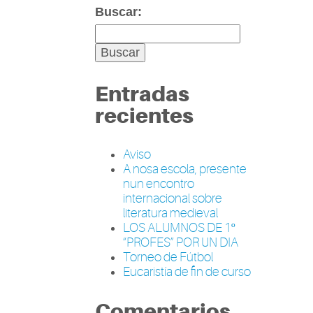
Buscar:
Entradas
recientes
Aviso
A nosa escola, presente
nun encontro
internacional sobre
literatura medieval
LOS ALUMNOS DE 1º
“PROFES” POR UN DIA
Torneo de Fútbol
Eucaristía de fin de curso
Comentarios