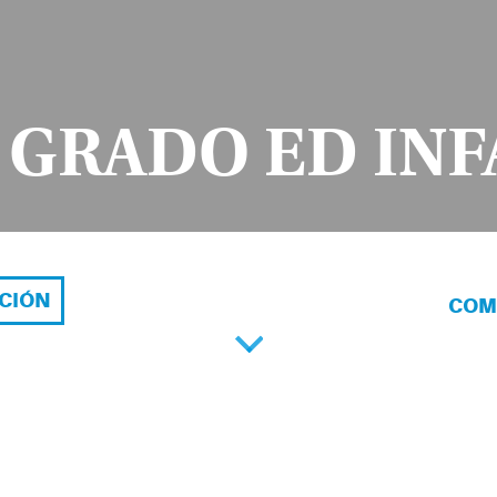
º GRADO ED INF
ACIÓN
COM