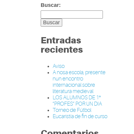
Buscar:
Entradas
recientes
Aviso
A nosa escola, presente
nun encontro
internacional sobre
literatura medieval
LOS ALUMNOS DE 1º
“PROFES” POR UN DIA
Torneo de Fútbol
Eucaristía de fin de curso
Comentarios