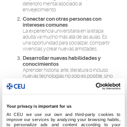
deterioro mental asociado al
envejecimiento.
Conectar con otras personas con
intereses comunes
La experiencia universitaria en la etapa
adulta va mucho más allá de las aulas. Es
una oportunidad para socializar, compartir
vivencias y crear nuevas amistades.
Desarrollar nuevas habilidades y
conocimientos
Aprender historia, arte, literatura o incluso
nuevas tecnologías no solo es posible, sino
estimulante. ¡Nunca se deja de crecer!
Reforzar la autoestima y el sentido de
propósito
Cumplir metas personales, asumir nuevos
Your privacy is important for us
retos y superarse es una fuente de
At CEU we use our own and third-party cookies to
satisfacción que mejora la calidad de vida.
improve our services by analyzing your browsing habits,
Disfrutar del aprendizaje sin presión
to personalize ads and content according to your