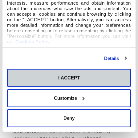
interests, measure performance and obtain information
Sin exámenes, sin notas. Solo por el placer
about the audiences who saw the ads and content. You
de aprender. Porque la formación también
can accept all cookies and continue browsing by clicking
puede (y debe) disfrutarse.
on the “I ACCEPT” button; Alternatively, you can access
more detailed information and change your preferences
before consenting or to refuse consenting by clicking the
La Vniversitas
"Personalize" button. For more information you can visit
Senioribvs CEU Vigo:
our
Cookies Policy
.
una experiencia única
Details
En respuesta a este deseo de seguir
aprendiendo en la madurez, nace la
Vniversitas
I ACCEPT
Senioribvs CEU Vigo
, una iniciativa educativa
del CEU diseñada especialmente para personas
adultas que desean seguir formándose,
Customize
descubriendo nuevas pasiones y compartiendo
conocimiento.
Deny
Esta
universidad senior en Vigo
ofrece un
programa amplio y variado, con asignaturas que
abarcan desde humanidades hasta cultura