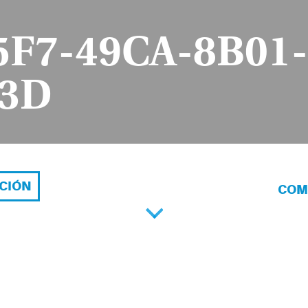
5F7-49CA-8B01-
E3D
ACIÓN
COM