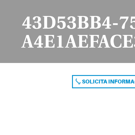
43D53BB4-7
A4E1AEFAC
SOLICITA INFORM