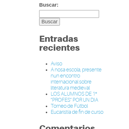
Buscar:
Entradas
recientes
Aviso
A nosa escola, presente
nun encontro
internacional sobre
literatura medieval
LOS ALUMNOS DE 1º
“PROFES” POR UN DIA
Torneo de Fútbol
Eucaristía de fin de curso
Comentarios