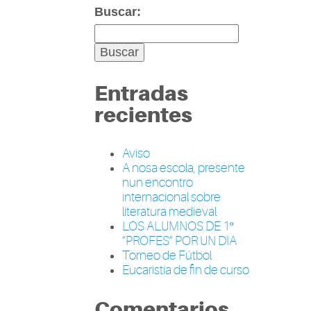
Buscar:
Entradas
recientes
Aviso
A nosa escola, presente
nun encontro
internacional sobre
literatura medieval
LOS ALUMNOS DE 1º
“PROFES” POR UN DIA
Torneo de Fútbol
Eucaristía de fin de curso
Comentarios