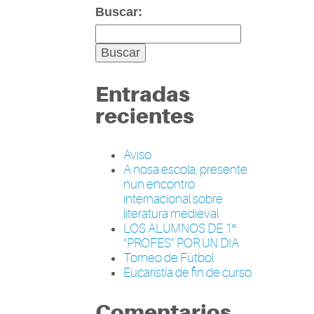
Buscar:
Entradas
recientes
Aviso
A nosa escola, presente
nun encontro
internacional sobre
literatura medieval
LOS ALUMNOS DE 1º
“PROFES” POR UN DIA
Torneo de Fútbol
Eucaristía de fin de curso
Comentarios