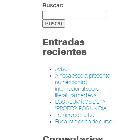
Buscar:
Entradas
recientes
Aviso
A nosa escola, presente
nun encontro
internacional sobre
literatura medieval
LOS ALUMNOS DE 1º
“PROFES” POR UN DIA
Torneo de Fútbol
Eucaristía de fin de curso
Comentarios