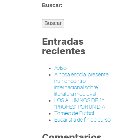
Buscar:
Entradas
recientes
Aviso
A nosa escola, presente
nun encontro
internacional sobre
literatura medieval
LOS ALUMNOS DE 1º
“PROFES” POR UN DIA
Torneo de Fútbol
Eucaristía de fin de curso
Comentarios