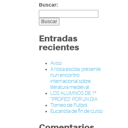
Buscar:
Entradas
recientes
Aviso
A nosa escola, presente
nun encontro
internacional sobre
literatura medieval
LOS ALUMNOS DE 1º
“PROFES” POR UN DIA
Torneo de Fútbol
Eucaristía de fin de curso
Comentarios