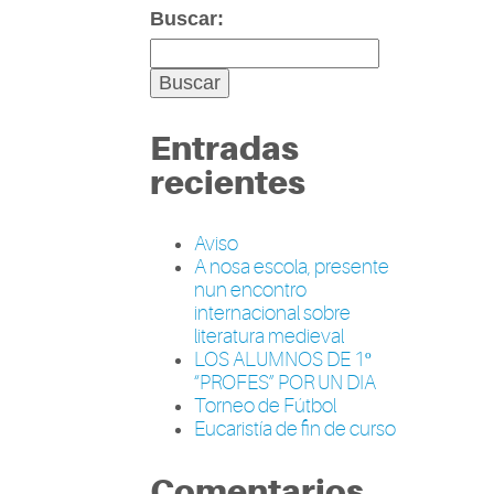
Buscar:
Entradas
recientes
Aviso
A nosa escola, presente
nun encontro
internacional sobre
literatura medieval
LOS ALUMNOS DE 1º
“PROFES” POR UN DIA
Torneo de Fútbol
Eucaristía de fin de curso
Comentarios