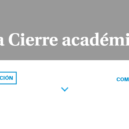
a Cierre académ
ACIÓN
COM