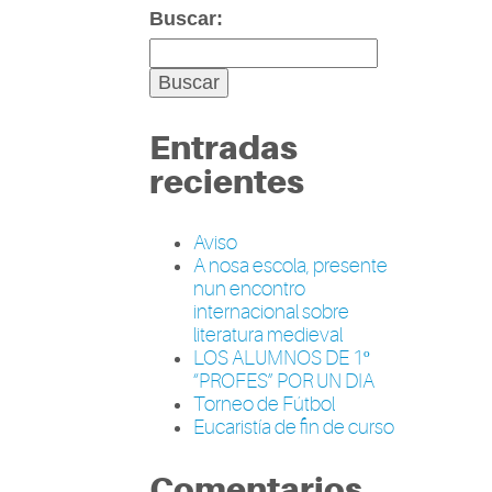
Buscar:
Entradas
recientes
Aviso
A nosa escola, presente
nun encontro
internacional sobre
literatura medieval
LOS ALUMNOS DE 1º
“PROFES” POR UN DIA
Torneo de Fútbol
Eucaristía de fin de curso
Comentarios