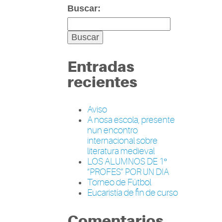
Buscar:
Entradas
recientes
Aviso
A nosa escola, presente
nun encontro
internacional sobre
literatura medieval
LOS ALUMNOS DE 1º
“PROFES” POR UN DIA
Torneo de Fútbol
Eucaristía de fin de curso
Comentarios