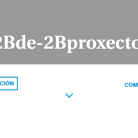
2Bde-2Bproxect
ACIÓN
COM