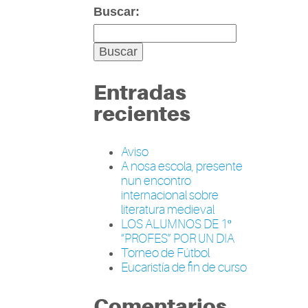
Buscar:
Entradas
recientes
Aviso
A nosa escola, presente
nun encontro
internacional sobre
literatura medieval
LOS ALUMNOS DE 1º
“PROFES” POR UN DIA
Torneo de Fútbol
Eucaristía de fin de curso
Comentarios