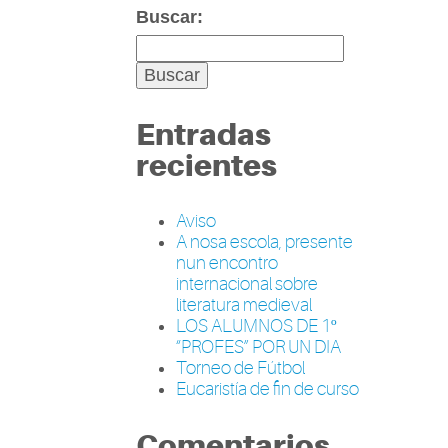
Buscar:
Entradas
recientes
Aviso
A nosa escola, presente
nun encontro
internacional sobre
literatura medieval
LOS ALUMNOS DE 1º
“PROFES” POR UN DIA
Torneo de Fútbol
Eucaristía de fin de curso
Comentarios