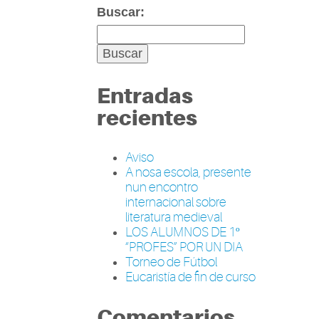
Buscar:
Entradas
recientes
Aviso
A nosa escola, presente
nun encontro
internacional sobre
literatura medieval
LOS ALUMNOS DE 1º
“PROFES” POR UN DIA
Torneo de Fútbol
Eucaristía de fin de curso
Comentarios