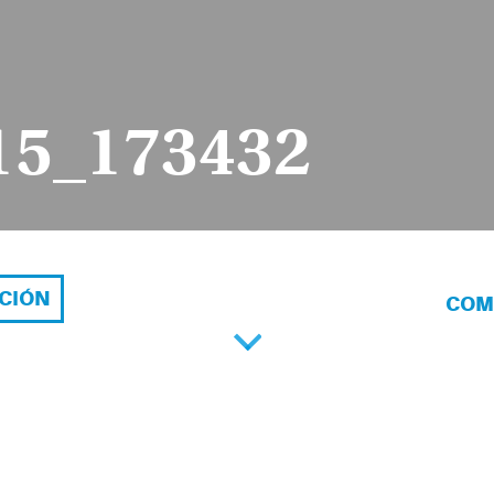
15_173432
ACIÓN
COM