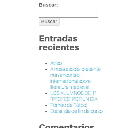
Buscar:
Entradas
recientes
Aviso
A nosa escola, presente
nun encontro
internacional sobre
literatura medieval
LOS ALUMNOS DE 1º
“PROFES” POR UN DIA
Torneo de Fútbol
Eucaristía de fin de curso
Comentarios