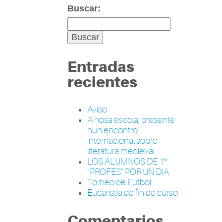
Buscar:
Entradas
recientes
Aviso
A nosa escola, presente
nun encontro
internacional sobre
literatura medieval
LOS ALUMNOS DE 1º
“PROFES” POR UN DIA
Torneo de Fútbol
Eucaristía de fin de curso
Comentarios