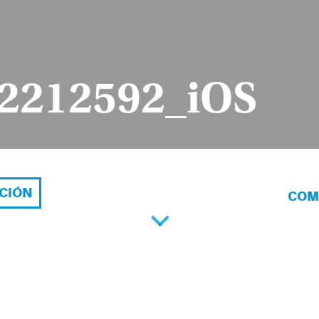
2212592_iOS
ACIÓN
COM