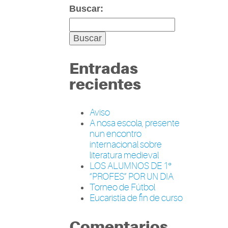
Buscar:
Entradas
recientes
Aviso
A nosa escola, presente
nun encontro
internacional sobre
literatura medieval
LOS ALUMNOS DE 1º
“PROFES” POR UN DIA
Torneo de Fútbol
Eucaristía de fin de curso
Comentarios