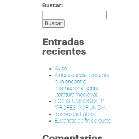
Buscar:
Entradas
recientes
Aviso
A nosa escola, presente
nun encontro
internacional sobre
literatura medieval
LOS ALUMNOS DE 1º
“PROFES” POR UN DIA
Torneo de Fútbol
Eucaristía de fin de curso
Comentarios