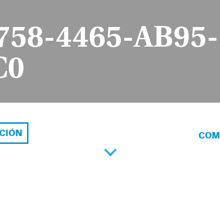
758-4465-AB95-
C0
ACIÓN
COM