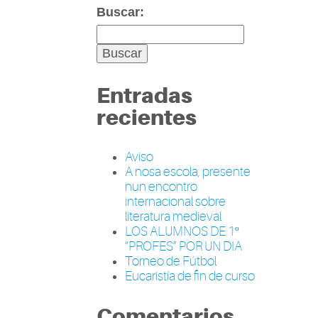
Buscar:
Entradas
recientes
Aviso
A nosa escola, presente
nun encontro
internacional sobre
literatura medieval
LOS ALUMNOS DE 1º
“PROFES” POR UN DIA
Torneo de Fútbol
Eucaristía de fin de curso
Comentarios