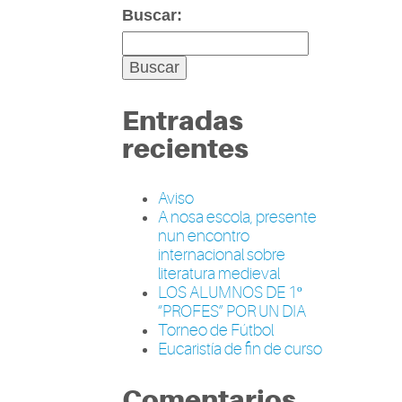
Buscar:
Entradas
recientes
Aviso
A nosa escola, presente
nun encontro
internacional sobre
literatura medieval
LOS ALUMNOS DE 1º
“PROFES” POR UN DIA
Torneo de Fútbol
Eucaristía de fin de curso
Comentarios