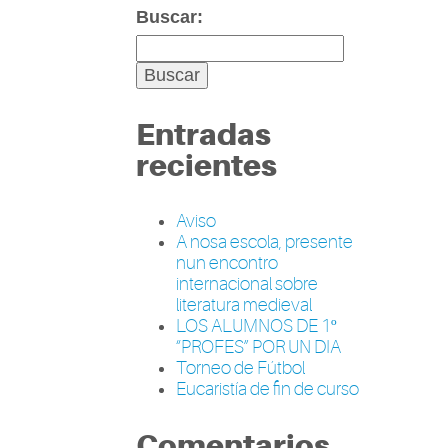
Buscar:
Entradas
recientes
Aviso
A nosa escola, presente
nun encontro
internacional sobre
literatura medieval
LOS ALUMNOS DE 1º
“PROFES” POR UN DIA
Torneo de Fútbol
Eucaristía de fin de curso
Comentarios