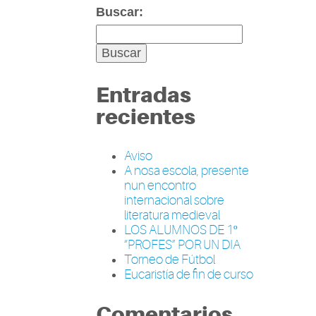
Buscar:
Entradas
recientes
Aviso
A nosa escola, presente
nun encontro
internacional sobre
literatura medieval
LOS ALUMNOS DE 1º
“PROFES” POR UN DIA
Torneo de Fútbol
Eucaristía de fin de curso
Comentarios