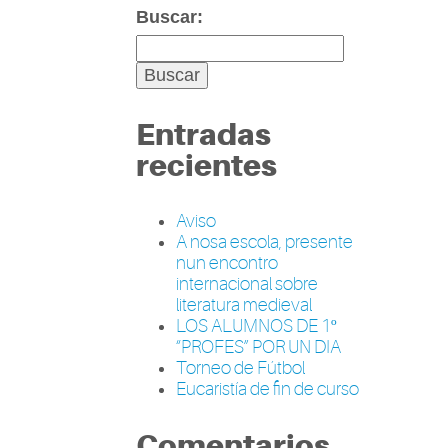
Buscar:
Entradas
recientes
Aviso
A nosa escola, presente
nun encontro
internacional sobre
literatura medieval
LOS ALUMNOS DE 1º
“PROFES” POR UN DIA
Torneo de Fútbol
Eucaristía de fin de curso
Comentarios