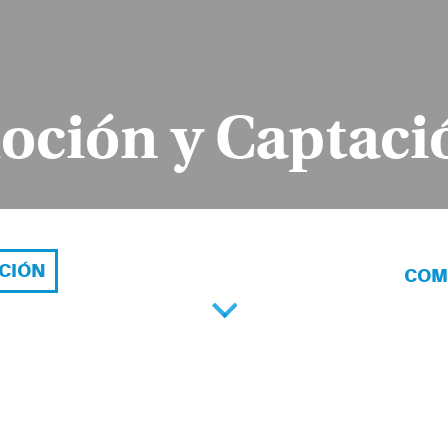
oción y Captaci
ACIÓN
COM