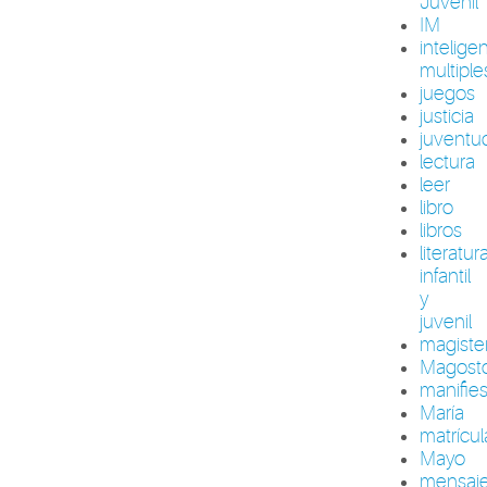
Juvenil
IM
intelige
multiple
juegos
justicia
juventu
lectura
leer
libro
libros
literatur
infantil
y
juvenil
magiste
Magost
manifie
María
matrícul
Mayo
mensaj