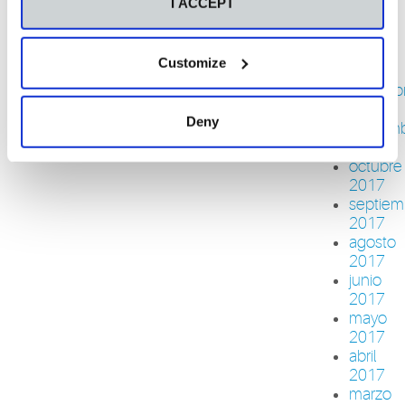
I ACCEPT
febrero
2018
enero
Customize
2018
diciemb
2017
Deny
noviem
2017
octubre
2017
septiem
2017
agosto
2017
junio
2017
mayo
2017
abril
2017
marzo