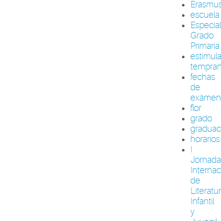
Erasmu
escuela
Especia
Grado
Primaria
estimul
tempra
fechas
de
exámen
flor
grado
graduac
horarios
I
Jornada
Internac
de
Literatu
Infantil
y