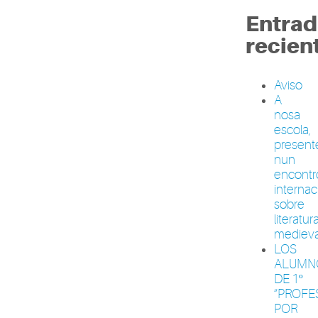
Entrad
recien
Aviso
A
nosa
escola,
present
nun
encontr
internac
sobre
literatur
medieva
LOS
ALUMN
DE 1º
“PROFE
POR