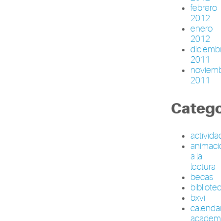
febrero
2012
enero
2012
diciemb
2011
noviem
2011
Catego
activid
animaci
a la
lectura
becas
bibliote
bxvi
calenda
academ