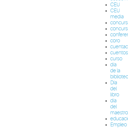
CEU
CEU
media
concur
concurs
confere
coro
cuenta
cuento
curso
día
de la
bibliote
Día
del
libro
día
del
maestr
educac
Empleo