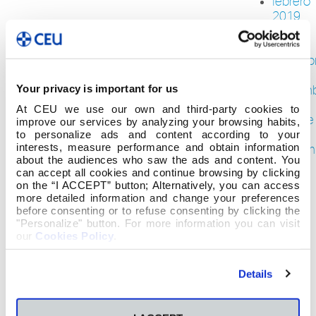
febrero
2019
enero
2019
diciemb
2018
Your privacy is important for us
noviem
2018
At CEU we use our own and third-party cookies to
octubre
improve our services by analyzing your browsing habits,
2018
to personalize ads and content according to your
interests, measure performance and obtain information
septiem
about the audiences who saw the ads and content. You
2018
can accept all cookies and continue browsing by clicking
agosto
on the “I ACCEPT” button; Alternatively, you can access
2018
more detailed information and change your preferences
julio
before consenting or to refuse consenting by clicking the
2018
"Personalize" button. For more information you can visit
our
Cookies Policy
.
junio
2018
mayo
Details
2018
abril
2018