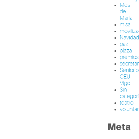
Mes
de
María
misa
moviliza
Navida
paz
plaza
premios
secretar
Seniori
CEU
Vigo
Sin
categor
teatro
volunta
Meta