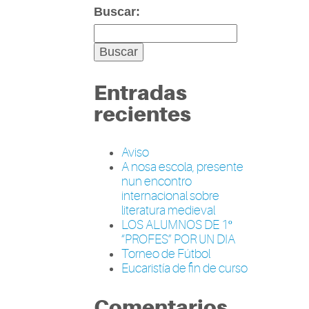
Buscar:
Entradas
recientes
Aviso
A nosa escola, presente
nun encontro
internacional sobre
literatura medieval
LOS ALUMNOS DE 1º
“PROFES” POR UN DIA
Torneo de Fútbol
Eucaristía de fin de curso
Comentarios