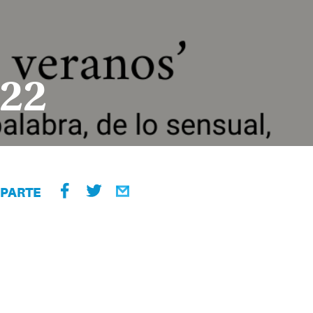
022
PARTE